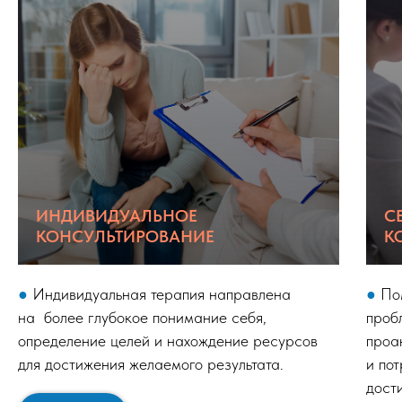
ИНДИВИДУАЛЬНОЕ
С
КОНСУЛЬТИРОВАНИЕ
К
●
Индивидуальная терапия направлена
●
По
на более глубокое понимание себя,
проб
определение целей и нахождение ресурсов
проа
для достижения желаемого результата.
и по
дост